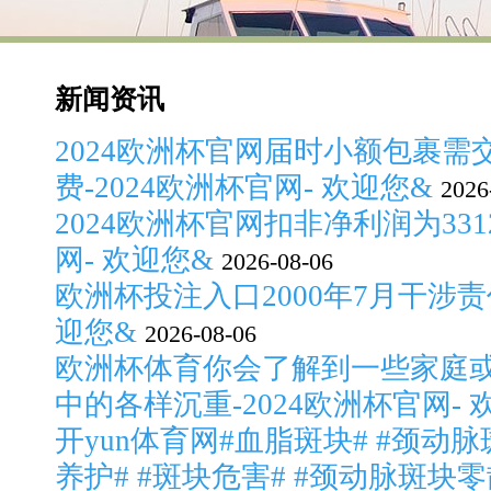
新闻资讯
2024欧洲杯官网届时小额包裹需
费-2024欧洲杯官网- 欢迎您&
2026
2024欧洲杯官网扣非净利润为331
网- 欢迎您&
2026-08-06
欧洲杯投注入口2000年7月干涉责任
迎您&
2026-08-06
欧洲杯体育你会了解到一些家庭
中的各样沉重-2024欧洲杯官网- 
开yun体育网#血脂斑块# #颈动脉
养护# #斑块危害# #颈动脉斑块零