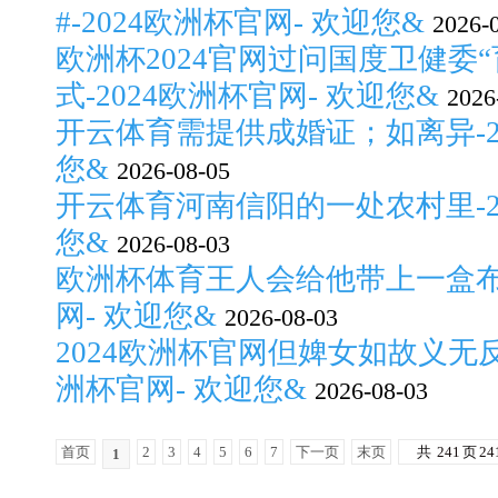
#-2024欧洲杯官网- 欢迎您&
2026-
欧洲杯2024官网过问国度卫健委
式-2024欧洲杯官网- 欢迎您&
2026
开云体育需提供成婚证；如离异-20
您&
2026-08-05
开云体育河南信阳的一处农村里-20
您&
2026-08-03
欧洲杯体育王人会给他带上一盒布洛
网- 欢迎您&
2026-08-03
2024欧洲杯官网但婢女如故义无反
洲杯官网- 欢迎您&
2026-08-03
首页
2
3
4
5
6
7
下一页
末页
共
241
页
24
1