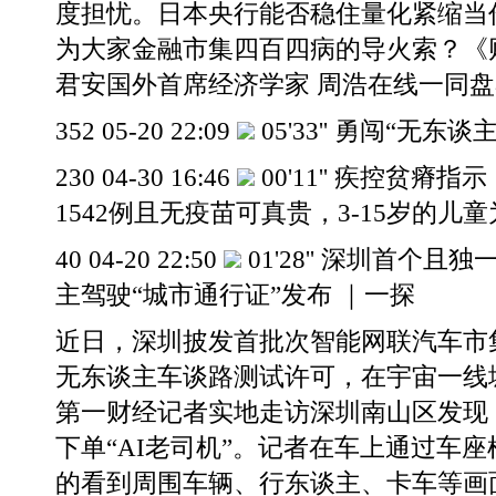
度担忧。日本央行能否稳住量化紧缩当
为大家金融市集四百四病的导火索？《
君安国外首席经济学家 周浩在线一同
352 05-20 22:09
05'33'' 勇闯“无
230 04-30 16:46
00'11'' 疾控贫
1542例且无疫苗可真贵，3-15岁的
40 04-20 22:50
01'28'' 深圳首个
主驾驶“城市通行证”发布 ｜一探
近日，深圳披发首批次智能网联汽车市
无东谈主车谈路测试许可，在宇宙一线
第一财经记者实地走访深圳南山区发现，
下单“AI老司机”。记者在车上通过车
的看到周围车辆、行东谈主、卡车等画