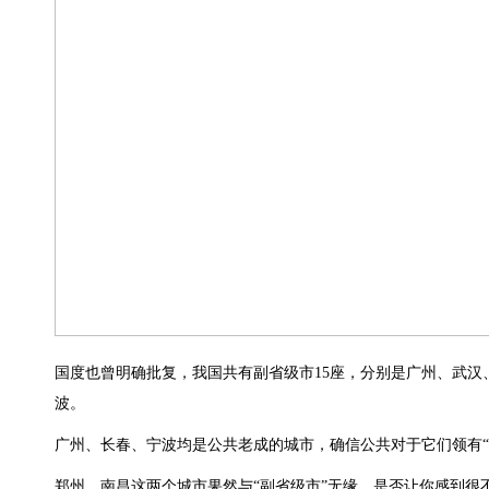
国度也曾明确批复，我国共有副省级市15座，分别是广州、武
波。
广州、长春、宁波均是公共老成的城市，确信公共对于它们领有“
郑州、南昌这两个城市果然与“副省级市”无缘，是否让你感到很