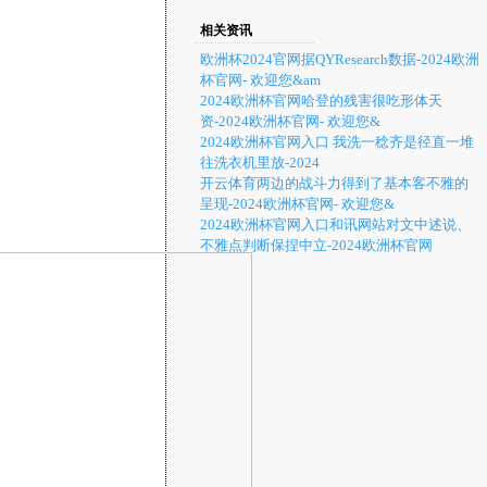
相关资讯
欧洲杯2024官网据QYResearch数据-2024欧洲
杯官网- 欢迎您&am
2024欧洲杯官网哈登的残害很吃形体天
资-2024欧洲杯官网- 欢迎您&
2024欧洲杯官网入口 我洗一稔齐是径直一堆
往洗衣机里放-2024
开云体育两边的战斗力得到了基本客不雅的
呈现-2024欧洲杯官网- 欢迎您&
2024欧洲杯官网入口和讯网站对文中述说、
不雅点判断保捏中立-2024欧洲杯官网