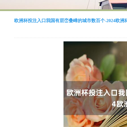
欧洲杯投注入口我国有层峦叠嶂的城市数百个-2024欧洲杯官