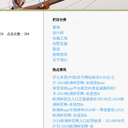
栏目分类
案例
设计师
00:10 点击次数：204
在施工地
别墅实施
陈设
新闻资讯
关于我们
热点资讯
开云体育(中国)官方网站收支8.60元/公
斤-2024欧洲杯官网- 欢迎您&am
体育游戏app平台获北向资金减握的有3
天-2024欧洲杯官网- 欢迎您&
欧洲杯投注入口正股最新价为9.08元-2024欧
洲杯官网- 欢迎您&
欧洲杯app中国神华2024年一季报显现-2024
欧洲杯官网- 欢迎您&
2024欧洲杯官网入口处理效果：2024年08月
07日-2024欧洲杯官网- 欢