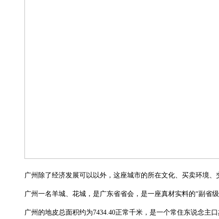
广州除了经济发展可以以外，这座城市的所在文化、买卖环境、
广州一名羊城、花城，是广东省省会，是一座真材实料的“副省级
广州的地皮总面积约为7434.40正常千米，是一个常住东说念主口杰