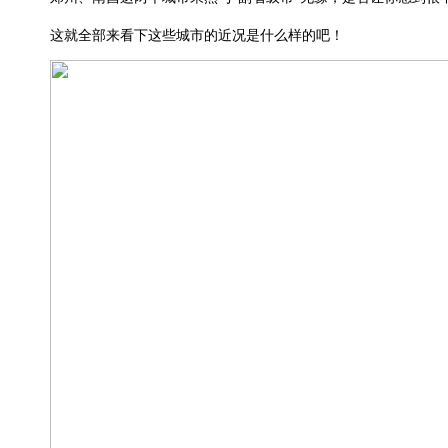
这就全部来看下这些城市的近况是什么样的吧！