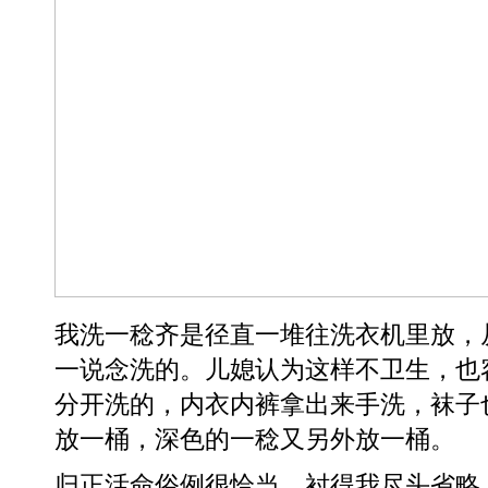
我洗一稔齐是径直一堆往洗衣机里放，
一说念洗的。儿媳认为这样不卫生，也
分开洗的，内衣内裤拿出来手洗，袜子
放一桶，深色的一稔又另外放一桶。
归正活命俗例很恰当，衬得我尽头省略