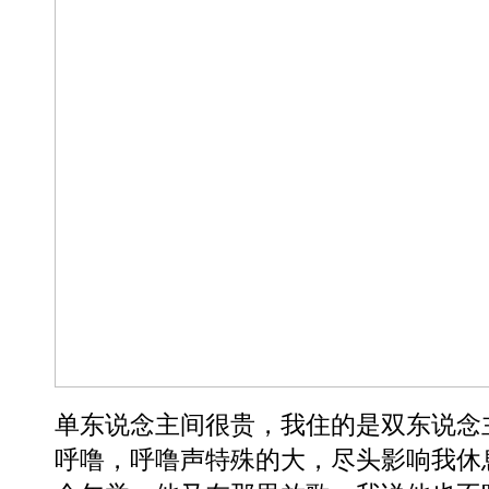
单东说念主间很贵，我住的是双东说念
呼噜，呼噜声特殊的大，尽头影响我休