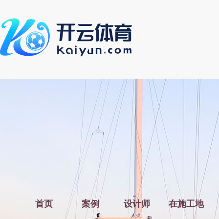
首页
案例
设计师
在施工地