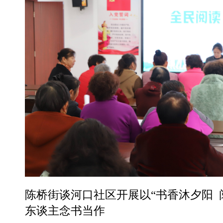
陈桥街谈河口社区开展以“书香沐夕阳 
东谈主念书当作