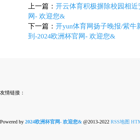
上一篇：
开云体育积极摒除校园相近安
网- 欢迎您&
下一篇：
开yun体育网扬子晚报/紫
到-2024欧洲杯官网- 欢迎您&
友情链接：
Powered by
2024欧洲杯官网- 欢迎您&
@2013-2022
RSS地图
HT