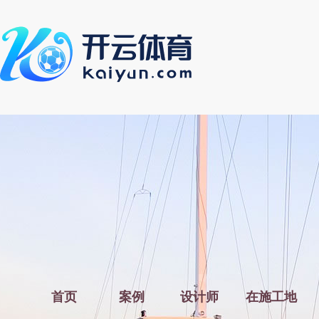
首页
案例
设计师
在施工地