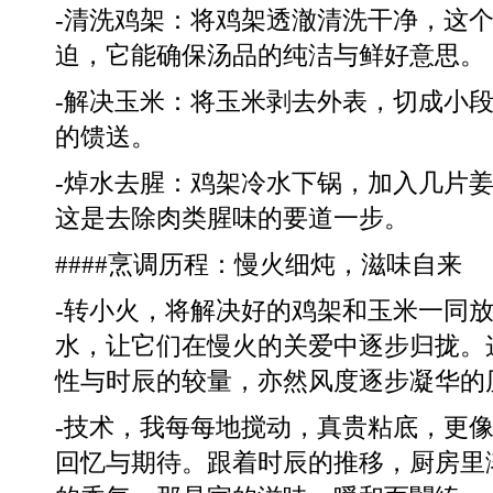
-清洗鸡架：将鸡架透澈清洗干净，这
迫，它能确保汤品的纯洁与鲜好意思。
-解决玉米：将玉米剥去外表，切成小
的馈送。
-焯水去腥：鸡架冷水下锅，加入几片
这是去除肉类腥味的要道一步。
####烹调历程：慢火细炖，滋味自来
-转小火，将解决好的鸡架和玉米一同
水，让它们在慢火的关爱中逐步归拢。
性与时辰的较量，亦然风度逐步凝华的
-技术，我每每地搅动，真贵粘底，更
回忆与期待。跟着时辰的推移，厨房里