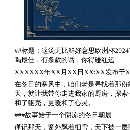
##标题：这汤无比鲜好意思欧洲杯202
喝最佳，有条款的话，你得碰红运
XXXXXX年XX月XX日XX:XX发布于X
在冬日的寒风中，咱们老是寻找着那份
天，就让我带你走进我家的厨房，探索
和了躯壳，更暖和了心灵。
###故事始于一个阴凉的冬日朝晨
谨记那天，窗外飘着细雪，天下被一层