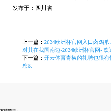
发布于：四川省
上一篇：
2024欧洲杯官网入口卤鸡
对其在我国南边-2024欧洲杯官网- 欢
下一篇：
开云体育青椒的礼聘也很有慎重
您&
友情链接：