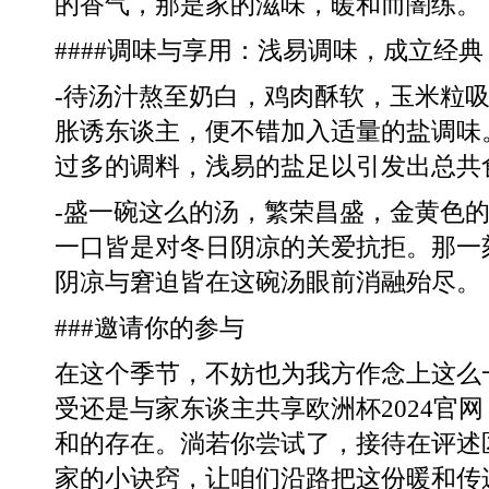
的香气，那是家的滋味，暖和而闇练。
####调味与享用：浅易调味，成立经典
-待汤汁熬至奶白，鸡肉酥软，玉米粒
胀诱东谈主，便不错加入适量的盐调味
过多的调料，浅易的盐足以引发出总共
-盛一碗这么的汤，繁荣昌盛，金黄色
一口皆是对冬日阴凉的关爱抗拒。那一
阴凉与窘迫皆在这碗汤眼前消融殆尽。
###邀请你的参与
在这个季节，不妨也为我方作念上这么
受还是与家东谈主共享欧洲杯2024官
和的存在。淌若你尝试了，接待在评述
家的小诀窍，让咱们沿路把这份暖和传