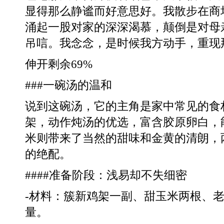
显得那么静谧而好意思好。我散步在商
涌起一股对家的深深渴慕，颠倒是对母
吊唁。我念念，是时候我方动手，重现
伸开剩余69%
###一碗汤的温和
说到这碗汤，它的主角是家中常见的食
架，动作炖汤的优选，富含胶原卵白，
米则带来了当然的甜味和金黄的清朗，
的绝配。
####准备阶段：浅易却不失细密
-材料：簇新鸡架一副、甜玉米两根、
量。