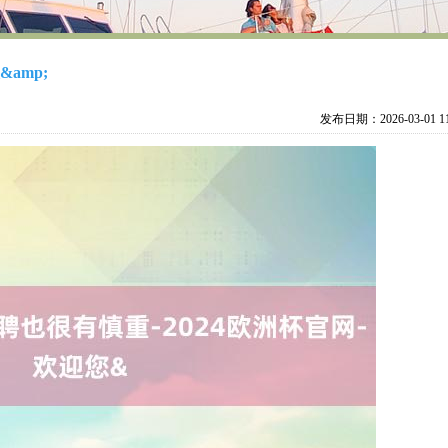
amp;
发布日期：2026-03-01 