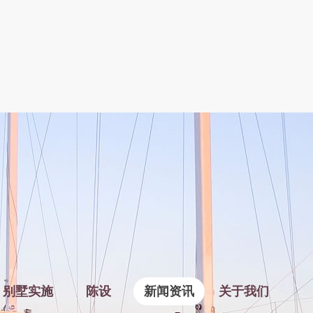
别墅实施
陈设
新闻资讯
关于我们